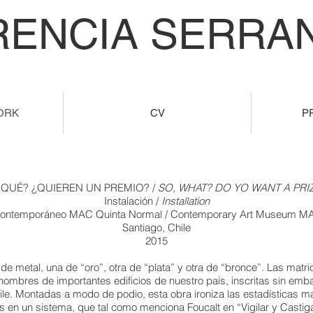
RENCIA SERRAN
ORK
CV
P
 QUÉ? ¿QUIEREN UN PREMIO? /
SO, WHAT? DO YO WANT A PRI
Instalación /
Installation
Contemporáneo MAC Quinta Normal / Contemporary Art Museum MA
Santiago, Chile
2015
 metal, una de “oro”, otra de “plata” y otra de “bronce”. Las matrice
 nombres de importantes edificios de nuestro país, inscritas sin emba
le. Montadas a modo de podio, esta obra ironiza las estadísticas 
en un sistema, que tal como menciona Foucalt en “Vigilar y Castigar